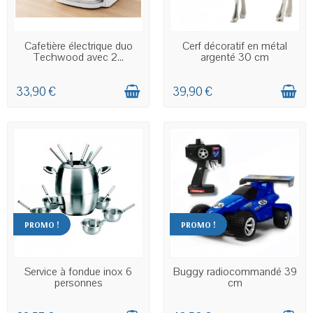
EN STOCK
EN STOCK
Cafetière électrique duo
Cerf décoratif en métal
Techwood avec 2...
argenté 30 cm
33,90 €
39,90 €
PROMO !
PROMO !
EN STOCK
EN STOCK
Service à fondue inox 6
Buggy radiocommandé 39
personnes
cm