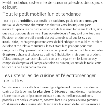
Petit mobilier, ustensile de cuisine ,électro. déco. jeux
et jouet.
Tout le petit mobilier fun et tendance
Tout le
petit mobilier, ustensile de cuisine, petit électroménager
mais aussi décoration d’intérieur pas cher sur votre boutique magasin-
insolite.fr. Spécialiste du petit équipement de la maison l’enseigne Insolite, ainsi
que cette boutique de vente en ligne ouverte depuis 7 ans, sont orientés dans
l'équipement du foyer. Elle vends des petits meubles tel que les
cubes
modulable
, les étagères pouvant servir de
bibliothèque
sans oublier les tables
de salon et meubles à chaussures, le tout étant bien pratique pour tous
rangements.
L’équipement de la maison comprend tous les meubles comme les
étagères
, chaises et tabourets destinés à l’habitation mais aussi les produits
d’électroménager par exemple. Cela comprend également les luminaires y
compris les lampes à sel, lampes de salon ou bureau, les arts de la table, enfin
tout ce qui peut équiper la maison.
Les ustensiles de cuisine et l'électroménager,
très utiles
Vous trouverez sur cette boutique en ligne également tous vos
ustensiles de
cuisine
préférés comme les
planches à découper
, mandoline, moulin pour
réaliser toutes vos préparations culinaire dans les meilleures conditions
possibles. Les poêles, casseroles, cocottes font aussi parties de nos gammes
d'
ustensiles de cuisine
afin de satisfaire la cuisson de tous vos aliments à