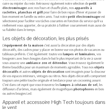
cuire ou mijoter du reste. Retrouvez également notre sélection de
petit
électroménager
avec nos fours et chauffe plats, nos
appareils à
raclettes
,
planchas
et grill
pour faire de bon repas d’hiver et passer de
bon moment en famille ou entre amis. Tout notre
petit électroménager
est
sélectionné pour faciliter vos tâches courantes en fonction du service qu’il va
réellement vous apporter, de sa praticité à l'utiliser couramment mais aussi de
sa fiabilité dans le temps.
Les objets de décoration, les plus prisés
L’
équipement de la maison
c’est aussi la décoration par des
objets
décoratifs
, des cadres pour y placer en bonne vue vos photos de vacances ou
tableaux préférés. C’est également toutes vos
lampes et luminaires
, vos
bougeoirs avec leurs bougies dans le but le plus important de la vie à savoir
vous assurez une
ambiance zen et détendue
. Vous trouvez également le
thème bouddha pour un maximum de moments agréables. Tous nos
objets
décoratifs
et autres
objets de
décoration
sont imaginés pour la douceur
de vos espaces intérieurs, vintages ou rétros. Nos objets décoratifs comportent
toujours une petite touche originale et tendance pour un cocooning assuré.
C’est dans cet esprit que vous trouverez les
lampes à cristaux de sel
, les
diffuseurs d’arômes, mais également de
magnifiques
photophores
en bois
ou autres bougies Led.
Appareil et accessoire High Tech toujours dans
le vent