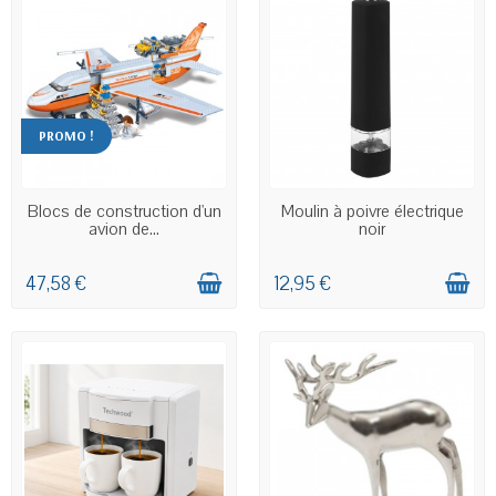
PROMO !
EN STOCK
EN STOCK
Blocs de construction d'un
Moulin à poivre électrique
avion de...
noir
47,58 €
12,95 €