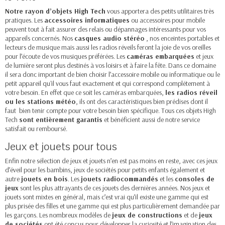
Notre rayon d’
objets High Tech
vous apportera des petits utilitaires très
pratiques. Les
accessoires informatiques
ou accessoires pour mobile
peuvent tout à fait assurer des relais ou dépannages intéressants pour vos
appareils concernés. Nos
casques audio stéréo
, nos enceintes portables et
lecteurs de musique mais aussi les radios réveils feront la joie de vos oreilles
pour l’écoute de vos musiques préférées. Les
caméras embarquées
et jeux
de lumière seront plus destinés à vos loisirs et à faire la fête. Dans ce domaine
il sera donc important de bien choisir l’accessoire mobile ou informatique ou le
petit appareil qu'il vous faut exactement et qui correspond complétement à
votre besoin. En effet que ce soit les caméras embarquées,
les radios réveil
ou les stations météo
, ils ont des caractéristiques bien prédises dont il
faut bien tenir compte pour votre besoin bien spécifique. Tous ces objets High
Tech
sont entièrement garantis
et bénéficient aussi de notre service
satisfait ou remboursé.
Jeux et jouets pour tous
Enfin notre sélection de
jeux et jouets
n’en est pas moins en reste, avec ces jeux
d’éveil pour les bambins, jeux de sociétés pour petits enfants également et
autre
jouets en bois
. Les
jouets radiocommandés
et les
consoles de
jeux
sont les plus attrayants de ces jouets des dernières années. Nos jeux et
jouets sont mixtes en général, mais c’est vrai qu’il existe une gamme qui est
plus prisée des filles et une gamme qui est plus particulièrement demandée par
les garçons. Les nombreux modèles de
jeux de constructions
et de
jeux
de sociétés
ont été conçus pour développer la curiosité et l’imagination des