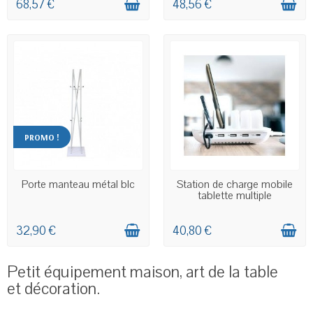
68,57 €
48,56 €
PROMO !
EN STOCK
EN STOCK
Porte manteau métal blc
Station de charge mobile
tablette multiple
32,90 €
40,80 €
Petit équipement maison, art de la table
et décoration.