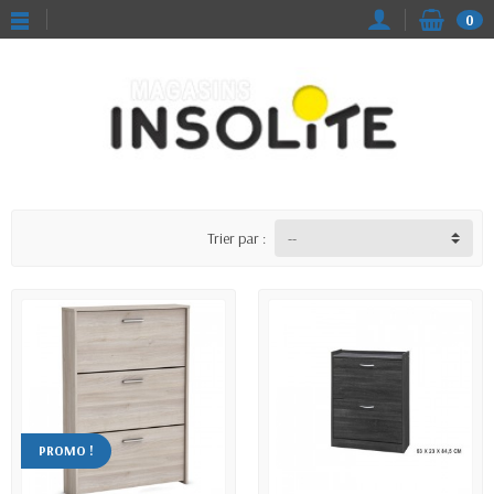
0
Trier par :
PROMO !