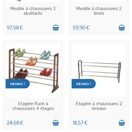
EN STOCK
EN STOCK
Meuble à chaussures 3
Meuble à chaussures 2
abattants
tiroirs
97,58 €
59,90 €
PROMO !
PROMO !
EN STOCK
EN STOCK
Etagère Rack à
Etagère à chaussures 2
chaussures 4 étages
niveaux
24,68 €
18,57 €