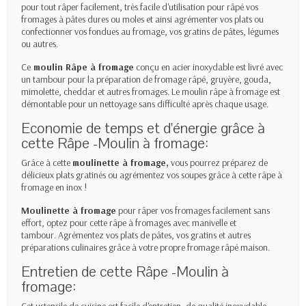
pour tout râper facilement, très facile d'utilisation pour râpé vos
fromages à pâtes dures ou moles et ainsi agrémenter vos plats ou
confectionner vos fondues au fromage, vos gratins de pâtes, légumes
ou autres.
Ce
moulin Râpe à fromage
conçu en acier inoxydable est livré avec
un tambour pour la préparation de fromage râpé, gruyère, gouda,
mimolette, cheddar et autres fromages. Le moulin râpe à fromage est
démontable pour un nettoyage sans difficulté
après chaque usage
.
Economie de temps et d'énergie grâce à
cette Râpe -Moulin à fromage:
Grâce à cette
moulinette à fromage,
vous pourrez p
réparez de
délicieux plats gratinés ou agrémentez vos soupes grâce à cette râpe à
fromage en inox !
Moulinette à fromage
pour râper vos fromages facilement sans
effort, optez pour cette râpe à fromages avec manivelle et
tambour.
Agrémentez vos plats de pâtes, vos gratins et autres
préparations culinaires grâce à votre propre fromage râpé maison.
Entretien de cette Râpe -Moulin à
fromage:
Cet ustensile de cuisine est facile d'entretien, de qualité inoxydable,