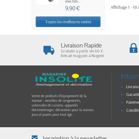
inox très...
Affichage 1 - 10 
9,90 €
Toutes les meilleures ventes
Livraison Rapide
Gratuite à partir de 60 €
Retrait magasin à Nogent
Infor
Livrais
Garanti
Vente de produits d'équipement de la
maison : meubles de rangements,
Paiemen
ustensiles de cuisine, appareils
Conditi
électroménager, décoration pour la maison,
jeux et jouets pour tout âge...
Inscription à la newsletter