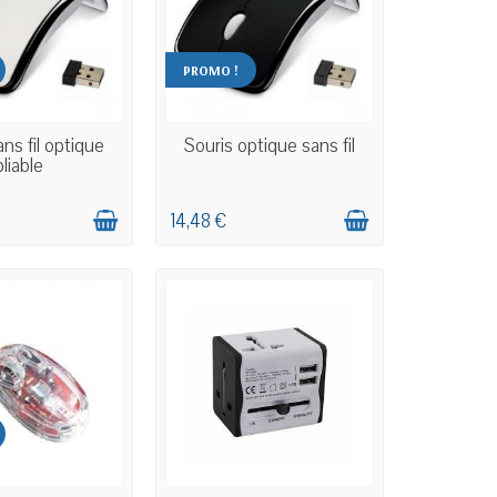
PROMO !
N STOCK
EN STOCK
ns fil optique
Souris optique sans fil
pliable
14,48 €