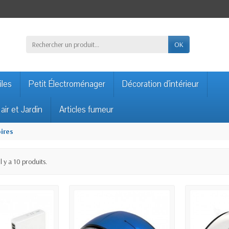
OK
iles
Petit Électroménager
Décoration d'intérieur
 air et Jardin
Articles fumeur
ires
Il y a 10 produits.