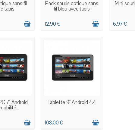
 STOCK
EN STOCK
E
tique sans fil
Pack souris optique sans
Mini sour
c tapis
fil bleu avec tapis
12,90 €
6,97 €
 STOCK
EN STOCK
PC 7" Android
Tablette 9" Android 4.4
mobilité...
108,00 €