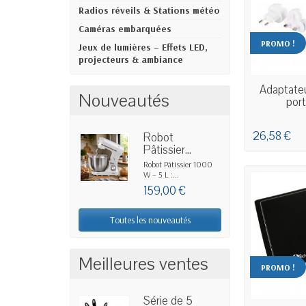
Radios réveils & Stations météo
Caméras embarquées
PROMO !
Jeux de lumières – Effets LED,
projecteurs & ambiance
EN
Adaptateu
Nouveautés
port
26,58 €
Robot
Pâtissier...
Robot Pâtissier 1000
W – 5 L :...
159,00 €
Toutes les nouveautés
Meilleures ventes
PROMO !
Série de 5