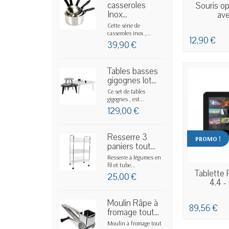
casseroles
EN
Souris op
Inox...
ave
Cette série de
casseroles inox ,...
12,90 €
39,90 €
Tables basses
gigognes lot...
Ce set de tables
gigognes , est...
129,00 €
Resserre 3
PROMO !
paniers tout...
Resserre à légumes en
fil et tube...
EN
Tablette 
25,00 €
4.4 - 
Moulin Râpe à
89,56 €
fromage tout...
Moulin à fromage tout