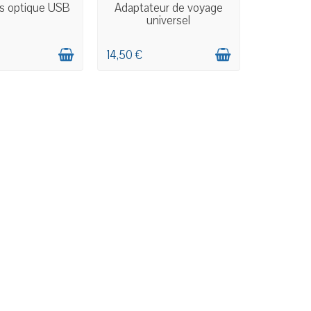
N STOCK
EN STOCK
is optique USB
Adaptateur de voyage
universel
14,50 €