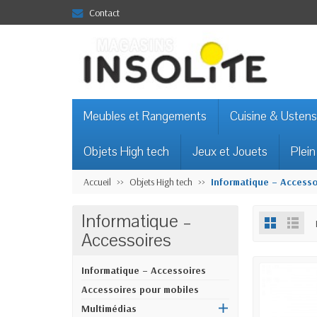
Contact
Meubles et Rangements
Cuisine & Ustens
Objets High tech
Jeux et Jouets
Plein
Accueil
Objets High tech
Informatique – Accesso
Informatique –
Accessoires
Informatique – Accessoires
Accessoires pour mobiles
Multimédias