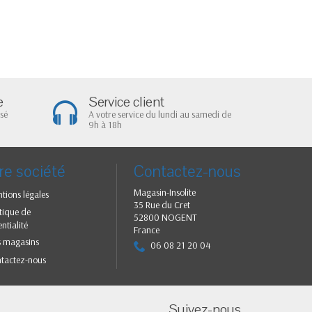
e
Service client
sé
A votre service du lundi au samedi de
9h à 18h
re société
Contactez-nous
Magasin-Insolite
tions légales
35 Rue du Cret
itique de
52800 NOGENT
ntialité
France
 magasins
06 08 21 20 04
tactez-nous
Suivez-nous