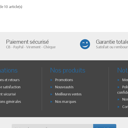
de 10 article(s)
Paiement sécurisé
Garantie total
CB - PayPal - Virement - Chèque
Satisfait ou rembour
mations
Nos produits
Not
ons et retours
Promotions
Men
e satisfaction
Nouveautés
Pol
confide
t sécurisé
Meilleures ventes
Nos
ons générales
Nos marques
Con