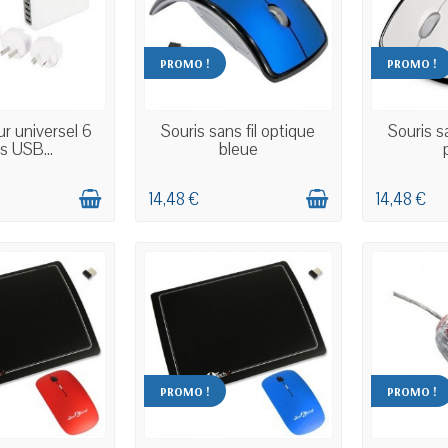
PROMO !
PROMO !
 STOCK
EN STOCK
E
r universel 6
Souris sans fil optique
Souris sa
s USB...
bleue
14,48 €
14,48 €
PROMO !
PROMO !