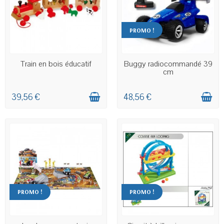
PROMO !
EN STOCK
EN STOCK
Train en bois éducatif
Buggy radiocommandé 39
cm
39,56 €
48,56 €
PROMO !
PROMO !
EN STOCK
EN STOCK