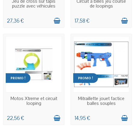
Jeu de cross sur tapis
Circuit à billes jeu course
puzzle avec véhicules
de loopings
27,36 €
17,58 €
PROMO !
PROMO !
EN STOCK
EN STOCK
Motos Xtreme et circuit
Mitraillette jouet factice
looping
balles souples
22,56 €
14,95 €