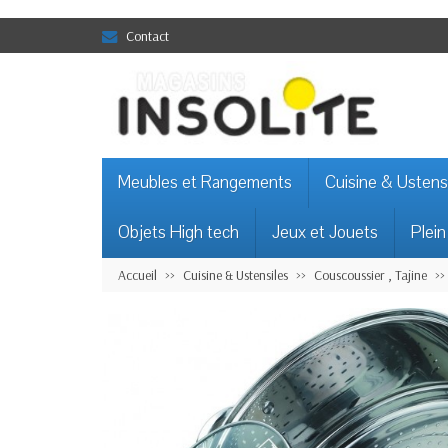
Contact
Meubles et Rangements
Cuisine & Ustens
Objets High tech
Jeux et Jouets
Plein
Accueil
Cuisine & Ustensiles
Couscoussier , Tajine