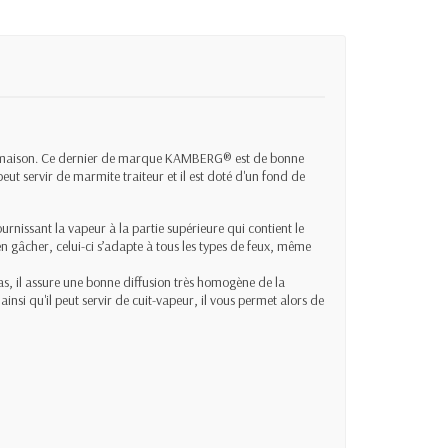
it maison. Ce dernier de marque
KAMBERG®
est de bonne
l peut servir de marmite traiteur et il est doté d'un fond de
fournissant la vapeur à la partie supérieure qui contient le
ien gâcher, celui-ci s’adapte à tous les types de feux, même
 pas, il assure une bonne diffusion très homogène de la
nsi qu'il peut servir de cuit-vapeur, il vous permet alors de