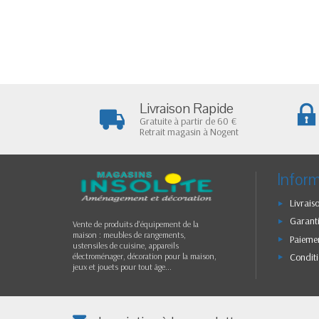
Livraison Rapide
Gratuite à partir de 60 €
Retrait magasin à Nogent
Infor
Livrais
Garanti
Vente de produits d'équipement de la
maison : meubles de rangements,
Paiemen
ustensiles de cuisine, appareils
Conditi
électroménager, décoration pour la maison,
jeux et jouets pour tout âge...