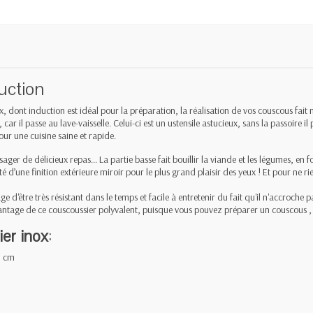
duction
x, dont induction est idéal pour la préparation, la réalisation de vos couscous fa
, car il passe au lave-vaisselle. Celui-ci est un ustensile astucieux, sans la passoire i
our une cuisine saine et rapide.
sager de délicieux repas... La partie basse fait bouillir la viande et les légumes, en 
oté d’une finition extérieure miroir pour le plus grand plaisir des yeux ! Et pour ne r
ge d'être très résistant dans le temps et facile à entretenir du fait qu'il n'accroche
antage de ce couscoussier polyvalent, puisque vous pouvez préparer un couscous , ai
er inox
:
5 cm