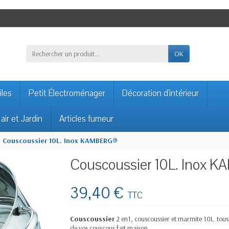
OK
iles
Petit Électroménager
Décoration d'intérieur
 air et Jardin
Articles fumeur
Couscoussier 10L. Inox KAMBERG®
Couscoussier 10L. Inox
39,40 €
TTC
Couscoussier
2 en1, couscoussier et marmite 10L. tous 
de vos couscous fait maison