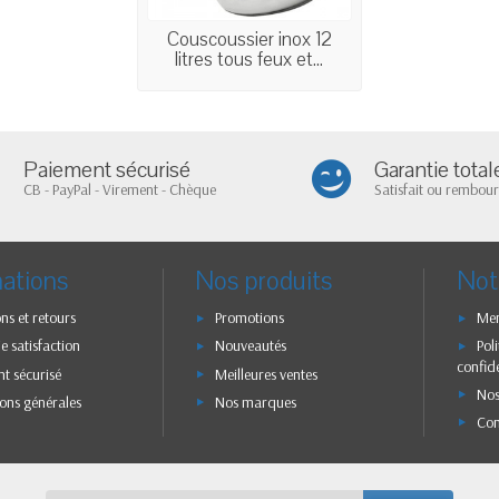
Couscoussier inox 12
litres tous feux et...
Paiement sécurisé
Garantie total
CB - PayPal - Virement - Chèque
Satisfait ou rembour
mations
Nos produits
Not
ons et retours
Promotions
Men
e satisfaction
Nouveautés
Pol
confide
t sécurisé
Meilleures ventes
Nos
ons générales
Nos marques
Con