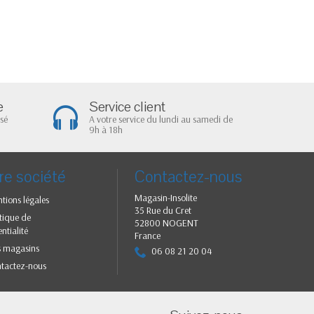
e
Service client
sé
A votre service du lundi au samedi de
9h à 18h
re société
Contactez-nous
Magasin-Insolite
tions légales
35 Rue du Cret
itique de
52800 NOGENT
ntialité
France
 magasins
06 08 21 20 04
tactez-nous