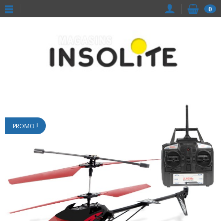
0
PROMO !