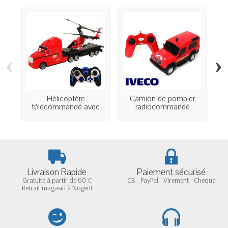
‹
›
Hélicoptère
Camion de pompier
Hu
télécommandé avec
radiocommandé
son camion
Livraison Rapide
Paiement sécurisé
Gratuite à partir de 60 €
CB - PayPal - Virement - Chèque
Retrait magasin à Nogent