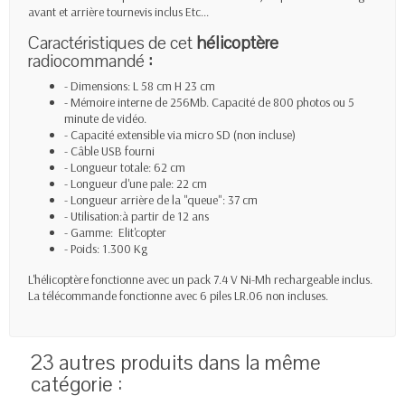
avant et arrière tournevis inclus Etc...
Caractéristiques de cet
hélicoptère
radiocommandé
:
- Dimensions: L 58 cm H 23 cm
- Mémoire interne de 256Mb. Capacité de 800 photos ou 5
minute de vidéo.
- Capacité extensible via micro SD (non incluse)
- Câble USB fourni
- Longueur totale: 62 cm
- Longueur d'une pale: 22 cm
- Longueur arrière de la "queue": 37 cm
- Utilisation:à partir de 12 ans
- Gamme: Elit'copter
- Poids: 1.300 Kg
L'hélicoptère fonctionne avec un pack 7.4 V Ni-Mh rechargeable inclus.
La télécommande fonctionne avec 6 piles LR.06 non incluses.
23 autres produits dans la même
catégorie :