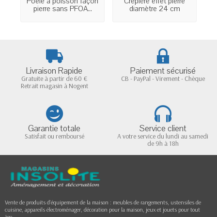
Poêle à poisson façon
Crêpière effet pierre
C
pierre sans PFOA...
diamètre 24 cm
Livraison Rapide
Paiement sécurisé
Gratuite à partir de 60 €
CB - PayPal - Virement - Chèque
Retrait magasin à Nogent
Garantie totale
Service client
Satisfait ou remboursé
A votre service du lundi au samedi
de 9h à 18h
Vente de produits d'équipement de la maison : meubles de rangements, ustensiles de
cuisine, appareils électroménager, décoration pour la maison, jeux et jouets pour tout
âge...