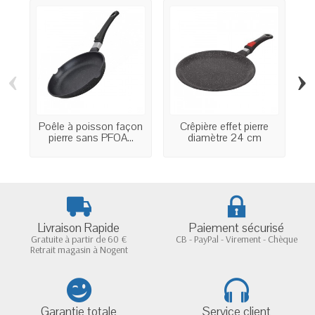
‹
›
Poêle à poisson façon
Crêpière effet pierre
C
pierre sans PFOA...
diamètre 24 cm
Livraison Rapide
Paiement sécurisé
Gratuite à partir de 60 €
CB - PayPal - Virement - Chèque
Retrait magasin à Nogent
Garantie totale
Service client