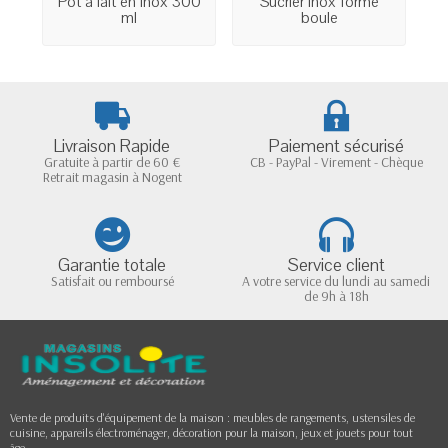
Pot à lait en inox 300
Sucrier inox forme
ml
boule
Livraison Rapide
Paiement sécurisé
Gratuite à partir de 60 €
CB - PayPal - Virement - Chèque
Retrait magasin à Nogent
Garantie totale
Service client
Satisfait ou remboursé
A votre service du lundi au samedi
de 9h à 18h
Vente de produits d'équipement de la maison : meubles de rangements, ustensiles de
cuisine, appareils électroménager, décoration pour la maison, jeux et jouets pour tout
âge...