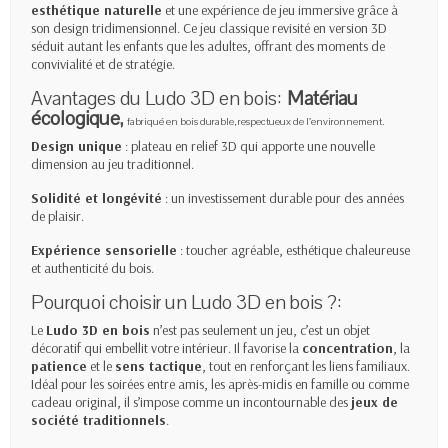
esthétique naturelle
et une expérience de jeu immersive grâce à
son design tridimensionnel. Ce jeu classique revisité en version 3D
séduit autant les enfants que les adultes, offrant des moments de
convivialité et de stratégie.
Avantages du Ludo 3D en bois:
Matériau
écologique,
fabriqué en bois durable, respectueux de l’environnement.
Design unique
: plateau en relief 3D qui apporte une nouvelle
dimension au jeu traditionnel.
Solidité et longévité
: un investissement durable pour des années
de plaisir.
Expérience sensorielle
: toucher agréable, esthétique chaleureuse
et authenticité du bois.
Pourquoi choisir un Ludo 3D en bois ?:
Le
Ludo 3D en bois
n’est pas seulement un jeu, c’est un objet
décoratif qui embellit votre intérieur. Il favorise la
concentration
, la
patience
et le
sens tactique
, tout en renforçant les liens familiaux.
Idéal pour les soirées entre amis, les après-midis en famille ou comme
cadeau original, il s’impose comme un incontournable des
jeux de
société traditionnels
.