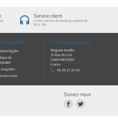
e
Service client
sé
A votre service du lundi au samedi de
9h à 18h
re société
Contactez-nous
Magasin-Insolite
tions légales
35 Rue du Cret
itique de
52800 NOGENT
ntialité
France
 magasins
06 08 21 20 04
tactez-nous
Suivez-nous