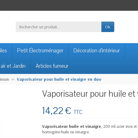
OK
iles
Petit Électroménager
Décoration d'intérieur
 air et Jardin
Articles fumeur
uisson
Vaporisateur pour huile et vinaigre en duo
Vaporisateur pour huile et
14,22 €
TTC
Vaporisateur huile et vinaigre
, 200 ml acier inox et
homogène huile ou vinaigre.