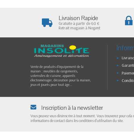
Livraison Rapide
Gratuite à partir de 60 €
Retrait magasin à Nogent
Infor
Livrais
Garanti
Vente de produits d'équipement de la
maison : meubles de rangements,
Paiemen
ustensiles de cuisine, appareils
Conditi
électroménager, décoration pour la maison,
jeux et jouets pour tout âge...
Inscription à la newsletter
Vous pouvez vous désinscrire à tout moment. Vous trouverez pour cela 
informations de contact dans les conditions d'utilisation du site.