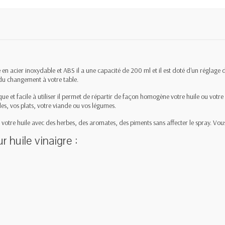
 en acier inoxydable et ABS il a une capacité de 200 ml et il est doté d'un réglage 
z du changement à votre table.
e et facile à utiliser il permet de répartir de façon homogène votre huile ou votre
des, vos plats, votre viande ou vos légumes.
votre huile avec des herbes, des aromates, des piments sans affecter le spray. Vou
 huile vinaigre :