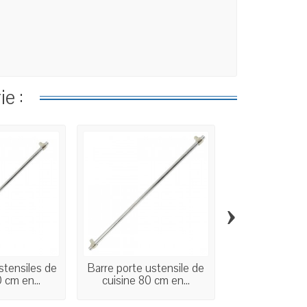
e :
›
stensiles de
Barre porte ustensile de
Boîtes à épic
 cm en...
cuisine 80 cm en...
support ac