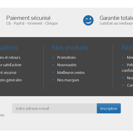
Paiement sécurisé
Garantie total
CB - PayPal - Virement - Chèque
Satisfait ou rembour
mations
Nos produits
Not
ons et retours
Promotions
Men
e satisfaction
Nouveautés
Pol
confide
t sécurisé
Meilleures ventes
Nos
ons générales
Nos marques
Con
Inscription
nos