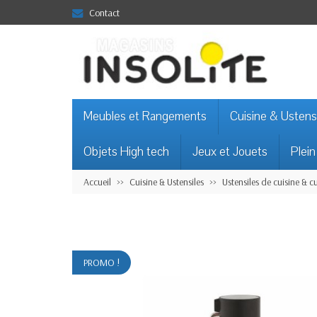
Contact
Meubles et Rangements
Cuisine & Ustens
Objets High tech
Jeux et Jouets
Plein
Accueil
Cuisine & Ustensiles
Ustensiles de cuisine & c
PROMO !