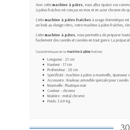
Avec cette
machine à pâtes
, vous allez épatez vos convi
à pâtes fraîches est conçue en inox et en acier chromé de qu
Cette
machine à pâtes
fraîches
à usage domestique est d
un look au design rétro,
votre machine à pâtes fraîches, s'i
Cette
machine à pâtes
, vous permettra de préparer toutes
facilement des raviolis et ravioles en tout genre.
La préparati
Caractéristiques de la
machine à pâtes
fraîches:
Longueur : 21 cm
Hauteur : 17 cm
Profondeur : 20 cm
Spécificité : machine à pâtes
à manivelle, épaisseur 
Accessoire : Rouleau amovible spéciale pour raviolis
Manivelle : Plastique noir
Couleur :
chrome
Matière :
métal chromé
Poids: 3.60 Kg
30