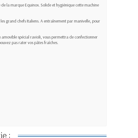
ne de la marque Equinox. Solide et hygiénique cette machine
les grand chefs Italiens. A entraînement par manivelle, pour
au amovible spécial ravioli, vous permettra de confectionner
pouvez pas rater vos pâtes fraîches.
e :