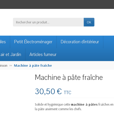
OK
iles
Petit Électroménager
Décoration d'intérieur
 air et Jardin
Articles fumeur
uisson
Machine à pâte fraîche
Machine à pâte fraîche
30,50 €
TTC
Solide et hygiénique cette
machine à pâtes
fraîches en
la pâte aisément comme les chefs.