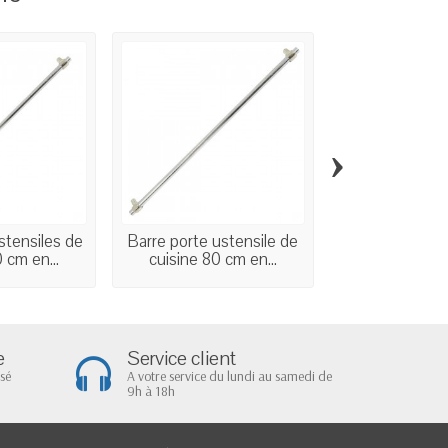
›
stensiles de
Barre porte ustensile de
Boîtes à épic
 cm en...
cuisine 80 cm en...
support ac
e
Service client
sé
A votre service du lundi au samedi de
9h à 18h