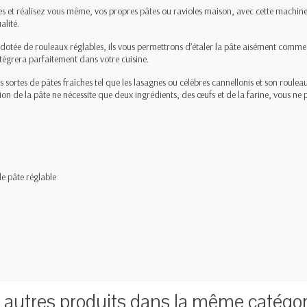
ves et réalisez vous même, vos propres pâtes ou ravioles maison, avec cette machi
alité.
otée de rouleaux réglables, ils vous permettrons d’étaler la pâte aisément comme 
ntégrera parfaitement dans votre cuisine.
 sortes de pâtes fraîches tel que les lasagnes ou célèbres cannellonis et son roule
on de la pâte ne nécessite que deux ingrédients, des œufs et de la farine, vous ne 
de pâte réglable
 autres produits dans la même catégori