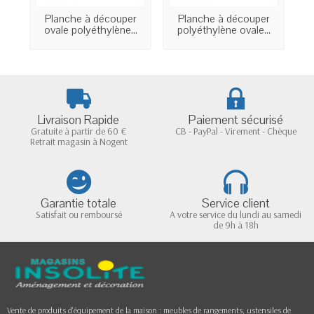
Planche à découper
Planche à découper
ovale polyéthylène...
polyéthylène ovale...
po
Livraison Rapide
Paiement sécurisé
Gratuite à partir de 60 €
CB - PayPal - Virement - Chèque
Retrait magasin à Nogent
Garantie totale
Service client
Satisfait ou remboursé
A votre service du lundi au samedi
de 9h à 18h
Vente de produits d'équipement de la maison : meubles de rangements, ustensiles de